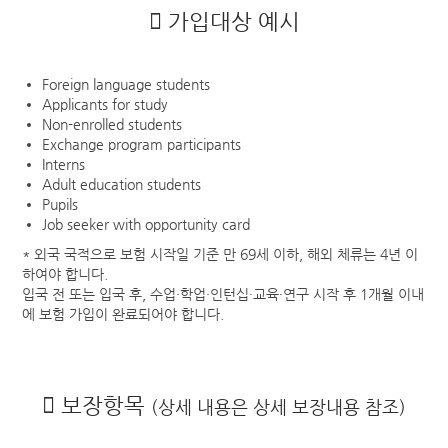
가입대상 예시
국내 혜택
글로벌 혜택
Foreign language students
유럽
Applicants for study
Non-enrolled students
호주·뉴질랜드
Exchange program participants
미국·캐나다
Interns
Adult education students
중남미
Pupils
아프리카
Job seeker with opportunity card
아시아
* 외국 국적으로 보험 시작일 기준 만 69세 이하, 해외 체류는 4년 이
하여야 합니다.
데이터로밍
입국 전 또는 입국 후, 수업·학업·인턴십·교육·연구 시작 후 1개월 이내
뉴스
에 보험 가입이 완료되어야 합니다.
항공권
추천항공요금
보장항목
(상세 내용은 상세 보장내용 참조)
항공예약상담