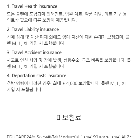
워크&트래블
1. Travel Health insurance
모든 플랜에 포함되며 외래진료, 입원 치료, 약품 처방, 의료 기구 등
다국적투어
의료상 필요에 따른 보장이 제공됩니다.
2. Travel Liability insurance
교통
신체 상해 및 재산 피해 외에도 임대 자산에 대한 손해가 보장되며, 플
유럽 기차
랜 M, L, XL 가입 시 포함됩니다.
호주 버스패스
3. Travel Accident insurance
사고로 인한 사망 및 장애 발생, 성형수술, 구조 비용을 보장합니다. 플
보험
랜 M, L, XL 가입 시 포함됩니다.
해외 여행자 보험
4. Deportation costs insurance
해외 유학생 보험
추방 명령이 내려진 경우, 최대 €4,000 보장합니다. 플랜 M, L, XL
가입 시 포함됩니다.
해외 워킹홀리데이 보험
해외에서 가입할 수 있는 보험
MY PAGE
보험료
EDUCARE24는 S
/M(Medium)/L
/XL
네 가
(Small)
(Large)
(Extra Large)