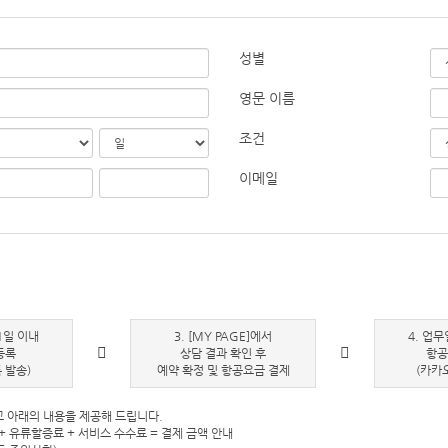
성별
영문 이름
조건
이메일
1일 이내
3. [MY PAGE]에서
4. 업무
등록
상담 결과 확인 후
항공
 발송)
예약 확정 및 항공요금 결제
(카카
 아래의 내용을 제공해 드립니다.
+ 유류할증료 + 서비스 수수료 = 결제 금액 안내