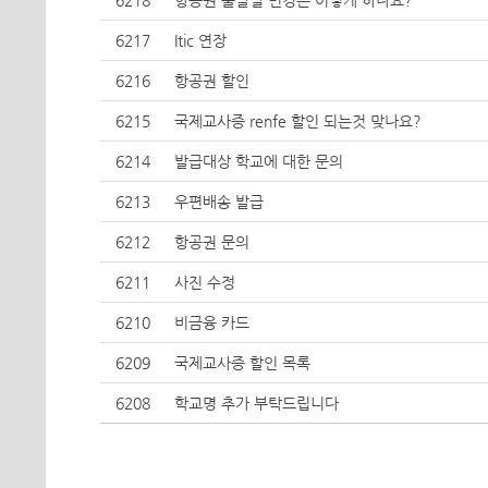
6218
항공권 출발일 변경은 어떻게 하나요?
6217
Itic 연장
6216
항공권 할인
6215
국제교사증 renfe 할인 되는것 맞나요?
6214
발급대상 학교에 대한 문의
6213
우편배송 발급
6212
항공권 문의
6211
사진 수정
6210
비금융 카드
6209
국제교사증 할인 목록
6208
학교명 추가 부탁드립니다