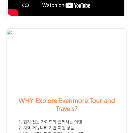
워크&트래블
다국적투어
교통
유럽 기차
호주 버스패스
보험
해외 여행자 보험
해외 유학생 보험
해외 워킹홀리데이 보험
해외에서 가입할 수 있는 보험
WHY Explore Evenmore Tour and
Travels?
MY PAGE
현지 전문 가이드와 함께하는 여행
지역 커뮤니티 기반 여행 상품