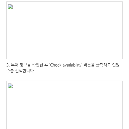
워크&트래블
다국적투어
교통
유럽 기차
호주 버스패스
보험
3. 투어 정보를 확인한 후 ‘Check availability’ 버튼을 클릭하고 인원
해외 여행자 보험
수를 선택합니다.
해외 유학생 보험
해외 워킹홀리데이 보험
해외에서 가입할 수 있는 보험
MY PAGE