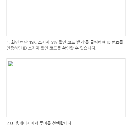
국내 혜택
글로벌 혜택
유럽
호주·뉴질랜드
1. 화면 하단 'ISIC 소지자 5% 할인 코드 받기'를 클릭하여
ID 번호를
미국·캐나다
인증하면 ID 소지자 할인 코드를
확인할 수 있습니다.
중남미
아프리카
아시아
데이터로밍
뉴스
항공권
추천항공요금
항공예약상담
2.U. 홈페이지에서 투어를 선택합니다.